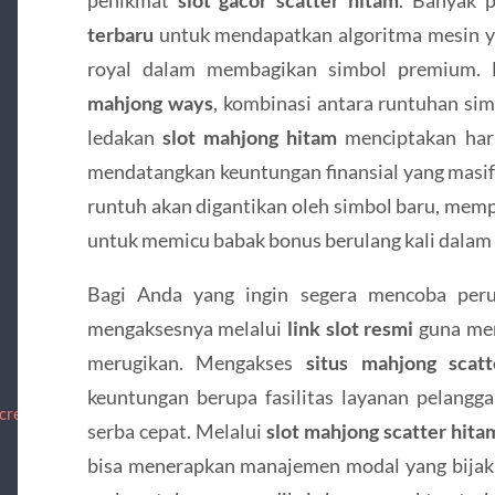
terbaru
untuk mendapatkan algoritma mesin ya
royal dalam membagikan simbol premium.
mahjong ways
, kombinasi antara runtuhan si
ledakan
slot mahjong hitam
menciptakan harm
mendatangkan keuntungan finansial yang masif.
runtuh akan digantikan oleh simbol baru, me
untuk memicu babak bonus berulang kali dalam 
Bagi Anda yang ingin segera mencoba perun
mengaksesnya melalui
link slot resmi
guna men
merugikan. Mengakses
situs mahjong scat
keuntungan berupa fasilitas layanan pelangg
creen.html
serba cepat. Melalui
slot mahjong scatter hita
bisa menerapkan manajemen modal yang bijak