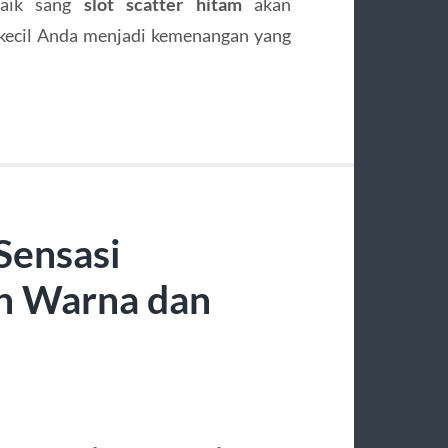
baik sang
slot scatter hitam
akan
kecil Anda menjadi kemenangan yang
Sensasi
h Warna dan