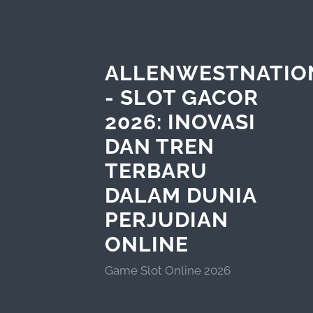
ALLENWESTNATIO
- SLOT GACOR
2026: INOVASI
DAN TREN
TERBARU
DALAM DUNIA
PERJUDIAN
ONLINE
Game Slot Online 2026