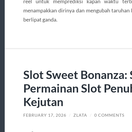
reel untuk memprediksi kapan waktu ter
menampakkan dirinya dan mengubah taruhan 
berlipat ganda.
Slot Sweet Bonanza: 
Permainan Slot Penu
Kejutan
FEBRUARY 17, 2026
/
ZLATA
/
0 COMMENTS