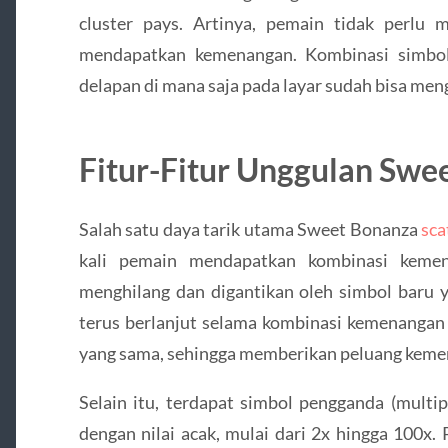
cluster pays. Artinya, pemain tidak perlu 
mendapatkan kemenangan. Kombinasi simbo
delapan di mana saja pada layar sudah bisa me
Fitur-Fitur Unggulan Swe
Salah satu daya tarik utama Sweet Bonanza
sca
kali pemain mendapatkan kombinasi keme
menghilang dan digantikan oleh simbol baru ya
terus berlanjut selama kombinasi kemenangan
yang sama, sehingga memberikan peluang kemen
Selain itu, terdapat simbol pengganda (multi
dengan nilai acak, mulai dari 2x hingga 100x. 