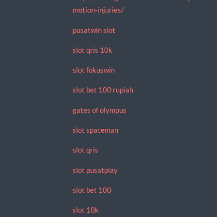
motion-injuries/
pusatwin slot
slot qris 10k
slot fokuswin
slot bet 100 rupiah
gates of olympus
slot spaceman
slot qris
slot pusatplay
slot bet 100
slot 10k