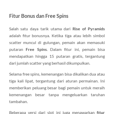
Fitur Bonus dan Free Spins
Salah satu daya tarik utama dari
Rise of Pyramids
adalah fitur bonusnya. Ketika tiga atau lebih simbol
scatter muncul di gulungan, pemain akan memasuki
putaran
Free Spins
. Dalam fitur ini, pemain bisa
mendapatkan hingga 15 putaran gratis, tergantung
dari jumlah scatter yang berhasil dikumpulkan.
Selama free spins, kemenangan bisa dikalikan dua atau
tiga kali lipat, tergantung dari aturan permainan. Ini
memberikan peluang besar bagi pemain untuk meraih
kemenangan besar tanpa mengeluarkan taruhan
tambahan.
Beberapa versi dari slot ini juga menawarkan
fitur