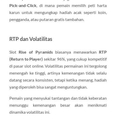
Pick-and-Click
, di mana pemain memilih peti harta
karun untuk mengungkap hadiah acak seperti koin,
pengganda, atau putaran gratis tambahan.
RTP dan Volatilitas
Slot
Rise of Pyramids
biasanya menawarkan
RTP
(Return to Player)
sekitar 96%, yang cukup kompetitif
di pasar slot online. Volatilitas permainan ini tergolong
menengah ke tinggi, artinya kemenangan tidak selalu
datang secara konsisten, tetapi ketika menang, hadiah
yang diperoleh bisa sangat menguntungkan.
Pemain yang menyukai tantangan dan tidak keberatan
menunggu kemenangan besar akan menikmati
dinamika volatilitas ini.