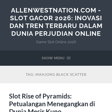
ALLENWESTNATION.COM -
SLOT GACOR 2026: INOVASI
DAN TREN TERBARU DALAM
DUNIA PERJUDIAN ONLINE
Game Slot Online 2026
SHOW MENU
TAG:
MAHJONG BLACK SCATTER
Slot Rise of Pyramids:
Petualangan Menegangkan di
Dunia Mesir Kuno