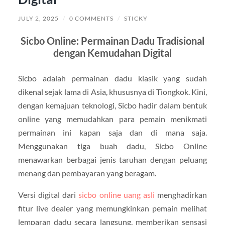
JULY 2, 2025
/
0 COMMENTS
/
STICKY
Sicbo Online: Permainan Dadu Tradisional
dengan Kemudahan Digital
Sicbo adalah permainan dadu klasik yang sudah
dikenal sejak lama di Asia, khususnya di Tiongkok. Kini,
dengan kemajuan teknologi, Sicbo hadir dalam bentuk
online yang memudahkan para pemain menikmati
permainan ini kapan saja dan di mana saja.
Menggunakan tiga buah dadu, Sicbo Online
menawarkan berbagai jenis taruhan dengan peluang
menang dan pembayaran yang beragam.
Versi digital dari
sicbo online uang asli
menghadirkan
fitur live dealer yang memungkinkan pemain melihat
lemparan dadu secara langsung, memberikan sensasi