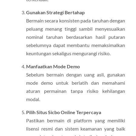
Gunakan Strategi Bertahap
Bermain secara konsisten pada taruhan dengan
peluang menang tinggi sambil menyesuaikan
nominal taruhan berdasarkan hasil putaran
sebelumnya dapat membantu memaksimalkan
keuntungan sekaligus mengurangi risiko.
Manfaatkan Mode Demo
Sebelum bermain dengan uang asli, gunakan
mode demo untuk berlatih dan memahami
aturan permainan tanpa risiko kehilangan
modal.
Pilih Situs Sicbo Online Terpercaya
Pastikan bermain di platform yang memiliki
lisensi resmi dan sistem keamanan yang baik