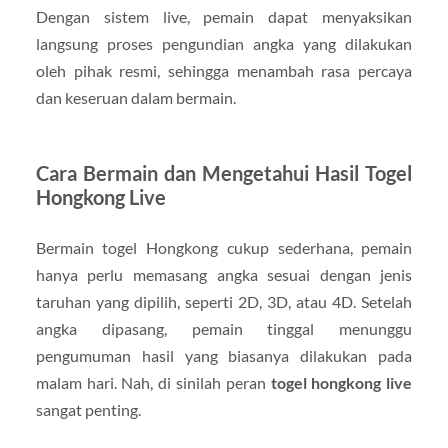
Dengan sistem live, pemain dapat menyaksikan
langsung proses pengundian angka yang dilakukan
oleh pihak resmi, sehingga menambah rasa percaya
dan keseruan dalam bermain.
Cara Bermain dan Mengetahui Hasil Togel
Hongkong Live
Bermain togel Hongkong cukup sederhana, pemain
hanya perlu memasang angka sesuai dengan jenis
taruhan yang dipilih, seperti 2D, 3D, atau 4D. Setelah
angka dipasang, pemain tinggal menunggu
pengumuman hasil yang biasanya dilakukan pada
malam hari. Nah, di sinilah peran
togel hongkong live
sangat penting.