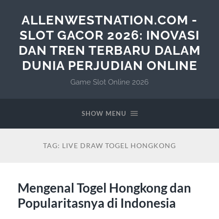
ALLENWESTNATION.COM -
SLOT GACOR 2026: INOVASI
DAN TREN TERBARU DALAM
DUNIA PERJUDIAN ONLINE
Game Slot Online 2026
SHOW MENU
TAG:
LIVE DRAW TOGEL HONGKONG
Mengenal Togel Hongkong dan
Popularitasnya di Indonesia