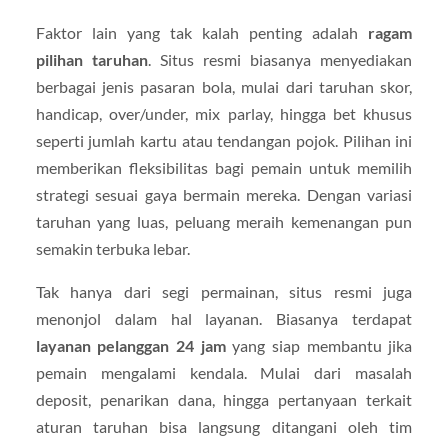
Faktor lain yang tak kalah penting adalah
ragam
pilihan taruhan
. Situs resmi biasanya menyediakan
berbagai jenis pasaran bola, mulai dari taruhan skor,
handicap, over/under, mix parlay, hingga bet khusus
seperti jumlah kartu atau tendangan pojok. Pilihan ini
memberikan fleksibilitas bagi pemain untuk memilih
strategi sesuai gaya bermain mereka. Dengan variasi
taruhan yang luas, peluang meraih kemenangan pun
semakin terbuka lebar.
Tak hanya dari segi permainan, situs resmi juga
menonjol dalam hal layanan. Biasanya terdapat
layanan pelanggan 24 jam
yang siap membantu jika
pemain mengalami kendala. Mulai dari masalah
deposit, penarikan dana, hingga pertanyaan terkait
aturan taruhan bisa langsung ditangani oleh tim