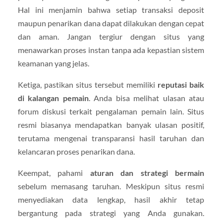
Hal ini menjamin bahwa setiap transaksi deposit
maupun penarikan dana dapat dilakukan dengan cepat
dan aman. Jangan tergiur dengan situs yang
menawarkan proses instan tanpa ada kepastian sistem
keamanan yang jelas.
Ketiga, pastikan situs tersebut memiliki
reputasi baik
di kalangan pemain
. Anda bisa melihat ulasan atau
forum diskusi terkait pengalaman pemain lain. Situs
resmi biasanya mendapatkan banyak ulasan positif,
terutama mengenai transparansi hasil taruhan dan
kelancaran proses penarikan dana.
Keempat, pahami
aturan dan strategi bermain
sebelum memasang taruhan. Meskipun situs resmi
menyediakan data lengkap, hasil akhir tetap
bergantung pada strategi yang Anda gunakan.