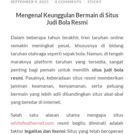
SEPTEMBER 9, 2025
/
0 COMMENTS
/
STICKY
Mengenal Keunggulan Bermain di Situs
Judi Bola Resmi
Dalam beberapa tahun terakhir, tren taruhan online
semakin meningkat pesat, khususnya di bidang
taruhan olahraga seperti sepak bola. Namun, di tengah
maraknya platform taruhan yang tersedia, sangat
penting bagi pemain untuk memilih
situs judi bola
resmi
. Pasalnya, keberadaan situs resmi memberikan
jaminan keamanan, kenyamanan, serta peluang
bermain yang lebih adil dibandingkan situs abal-abal
yang beredar di internet.
Salah satu alasan utama mengapa situs
whitefeatherred.com
resmi begitu diminati adalah
faktor
legalitas dan lisensi
. Situs yang telah beroperasi