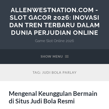
ALLENWESTNATION.COM -
SLOT GACOR 2026: INOVASI
DAN TREN TERBARU DALAM
DUNIA PERJUDIAN ONLINE
Game Slot Online 2026
SHOW MENU
TAG:
JUDI BOLA PARLAY
Mengenal Keunggulan Bermain
di Situs Judi Bola Resmi