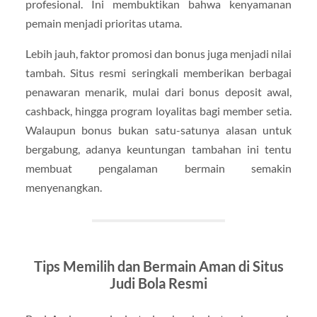
profesional. Ini membuktikan bahwa kenyamanan
pemain menjadi prioritas utama.
Lebih jauh, faktor promosi dan bonus juga menjadi nilai
tambah. Situs resmi seringkali memberikan berbagai
penawaran menarik, mulai dari bonus deposit awal,
cashback, hingga program loyalitas bagi member setia.
Walaupun bonus bukan satu-satunya alasan untuk
bergabung, adanya keuntungan tambahan ini tentu
membuat pengalaman bermain semakin
menyenangkan.
Tips Memilih dan Bermain Aman di Situs
Judi Bola Resmi