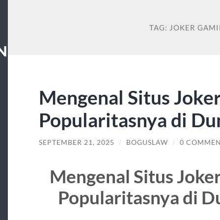
TAG:
JOKER GAMI
N.COM
Mengenal Situs Joke
Popularitasnya di Du
SEPTEMBER 21, 2025
/
BOGUSLAW
/
0 COMMEN
Mengenal Situs Joke
Popularitasnya di D