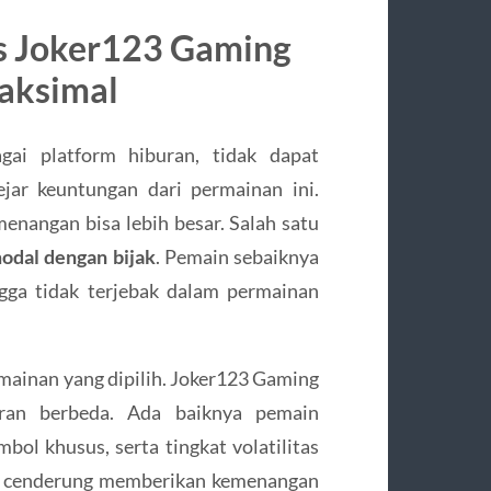
us Joker123 Gaming
aksimal
ai platform hiburan, tidak dapat
jar keuntungan dari permainan ini.
menangan bisa lebih besar. Salah satu
odal dengan bijak
. Pemain sebaiknya
gga tidak terjebak dalam permainan
mainan yang dipilih. Joker123 Gaming
ran berbeda. Ada baiknya pemain
bol khusus, serta tingkat volatilitas
ndah cenderung memberikan kemenangan