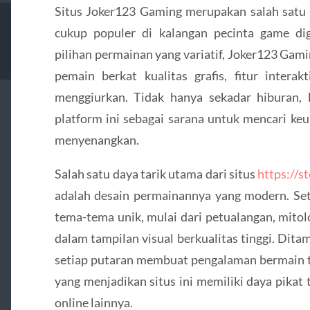
Situs Joker123 Gaming merupakan salah satu 
cukup populer di kalangan pecinta game di
pilihan permainan yang variatif, Joker123 Gam
pemain berkat kualitas grafis, fitur intera
menggiurkan. Tidak hanya sekadar hiburan
platform ini sebagai sarana untuk mencari k
menyenangkan.
Salah satu daya tarik utama dari situs
https://s
adalah desain permainannya yang modern. Set
tema-tema unik, mulai dari petualangan, mitolo
dalam tampilan visual berkualitas tinggi. Dit
setiap putaran membuat pengalaman bermain ter
yang menjadikan situs ini memiliki daya pikat 
online lainnya.