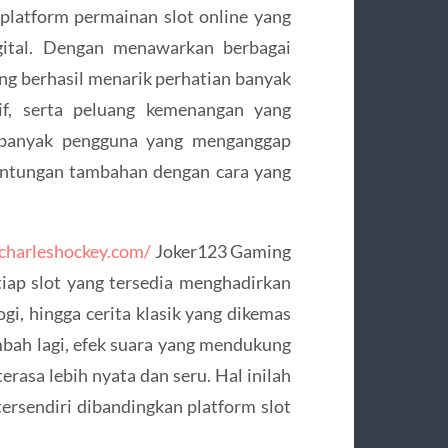
platform permainan slot online yang
gital. Dengan menawarkan berbagai
ing berhasil menarik perhatian banyak
ktif, serta peluang kemenangan yang
, banyak pengguna yang menganggap
euntungan tambahan dengan cara yang
tcharleshockey.com/
Joker123 Gaming
iap slot yang tersedia menghadirkan
gi, hingga cerita klasik yang dikemas
ambah lagi, efek suara yang mendukung
asa lebih nyata dan seru. Hal inilah
tersendiri dibandingkan platform slot