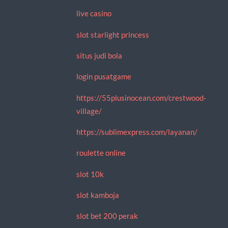
live casino
slot starlight princess
situs judi bola
login pusatgame
https://55plusinocean.com/crestwood-
village/
https://sublimexpress.com/layanan/
roulette online
slot 10k
slot kamboja
slot bet 200 perak