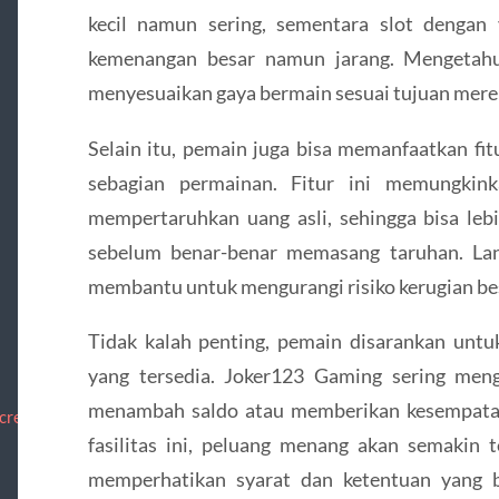
kecil namun sering, sementara slot dengan v
kemenangan besar namun jarang. Mengetah
menyesuaikan gaya bermain sesuai tujuan mere
Selain itu, pemain juga bisa memanfaatkan fi
sebagian permainan. Fitur ini memungkin
mempertaruhkan uang asli, sehingga bisa l
sebelum benar-benar memasang taruhan. Lan
membantu untuk mengurangi risiko kerugian be
Tidak kalah penting, pemain disarankan un
yang tersedia. Joker123 Gaming sering men
menambah saldo atau memberikan kesempata
creen.html
fasilitas ini, peluang menang akan semakin 
memperhatikan syarat dan ketentuan yang 