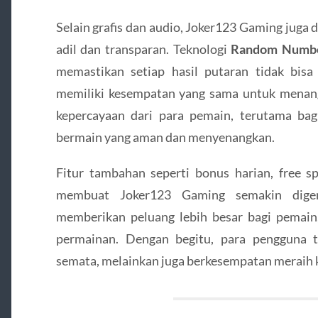
Selain grafis dan audio, Joker123 Gaming juga
adil dan transparan. Teknologi
Random Numbe
memastikan setiap hasil putaran tidak bisa
memiliki kesempatan yang sama untuk menan
kepercayaan dari para pemain, terutama ba
bermain yang aman dan menyenangkan.
Fitur tambahan seperti bonus harian, free sp
membuat Joker123 Gaming semakin digem
memberikan peluang lebih besar bagi pemain
permainan. Dengan begitu, para pengguna 
semata, melainkan juga berkesempatan meraih 