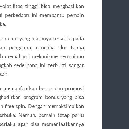
olatilitas tinggi bisa menghasilkan
ui perbedaan ini membantu pemain
ka.
tur demo yang biasanya tersedia pada
kan pengguna mencoba slot tanpa
ebih memahami mekanisme permainan
gkah sederhana ini terbukti sangat
sar.
tuk memanfaatkan bonus dan promosi
ghadirkan program bonus yang bisa
n free spin. Dengan memaksimalkan
terbuka. Namun, pemain tetap perlu
berlaku agar bisa memanfaatkannya