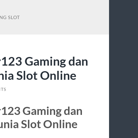
NG SLOT
r123 Gaming dan
nia Slot Online
TS
r123 Gaming dan
unia Slot Online