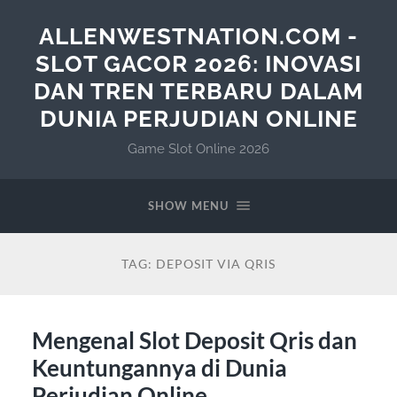
ALLENWESTNATION.COM -
SLOT GACOR 2026: INOVASI
DAN TREN TERBARU DALAM
DUNIA PERJUDIAN ONLINE
Game Slot Online 2026
SHOW MENU
TAG:
DEPOSIT VIA QRIS
Mengenal Slot Deposit Qris dan
Keuntungannya di Dunia
Perjudian Online