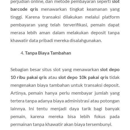
perjudian online, dan metode pembayaran seperti
slot
barcode qris
menawarkan tingkat keamanan yang
tinggi. Karena transaksi dilakukan melalui platform
pembayaran yang telah terverifikasi, pemain dapat
merasa lebih aman dalam melakukan deposit tanpa
khawatir data pribadi mereka disalahgunakan.
Tanpa Biaya Tambahan
Sebagian besar situs slot yang menawarkan
slot depo
10 ribu pakai qris
atau
slot depo 10k pakai qris
tidak
mengenakan biaya tambahan untuk transaksi deposit.
Artinya, pemain hanya perlu membayar jumlah yang
tertera tanpa adanya biaya administrasi atau potongan
lainnya. Ini tentu menjadi daya tarik bagi banyak
pemain, karena mereka bisa lebih fokus pada
permainan tanpa khawatir akan biaya tersembunyi.