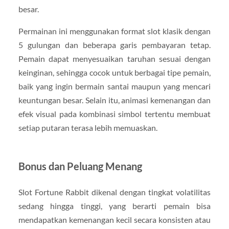
besar.
Permainan ini menggunakan format slot klasik dengan
5 gulungan dan beberapa garis pembayaran tetap.
Pemain dapat menyesuaikan taruhan sesuai dengan
keinginan, sehingga cocok untuk berbagai tipe pemain,
baik yang ingin bermain santai maupun yang mencari
keuntungan besar. Selain itu, animasi kemenangan dan
efek visual pada kombinasi simbol tertentu membuat
setiap putaran terasa lebih memuaskan.
Bonus dan Peluang Menang
Slot Fortune Rabbit dikenal dengan tingkat volatilitas
sedang hingga tinggi, yang berarti pemain bisa
mendapatkan kemenangan kecil secara konsisten atau