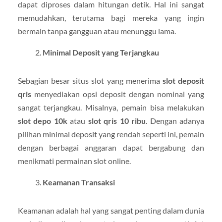
dapat diproses dalam hitungan detik. Hal ini sangat
memudahkan, terutama bagi mereka yang ingin
bermain tanpa gangguan atau menunggu lama.
Minimal Deposit yang Terjangkau
Sebagian besar situs slot yang menerima
slot deposit
qris
menyediakan opsi deposit dengan nominal yang
sangat terjangkau. Misalnya, pemain bisa melakukan
slot depo 10k
atau
slot qris 10 ribu
. Dengan adanya
pilihan minimal deposit yang rendah seperti ini, pemain
dengan berbagai anggaran dapat bergabung dan
menikmati permainan slot online.
Keamanan Transaksi
Keamanan adalah hal yang sangat penting dalam dunia