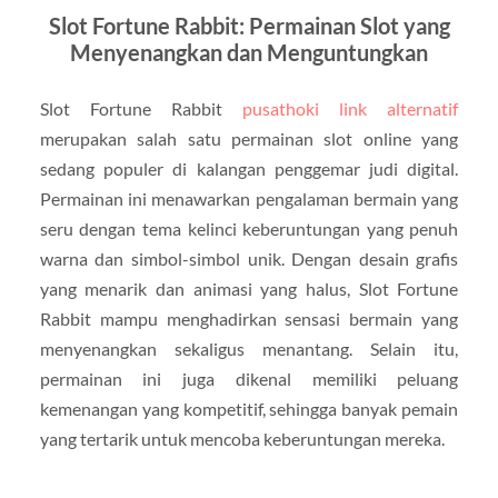
Slot Fortune Rabbit: Permainan Slot yang
Menyenangkan dan Menguntungkan
Slot Fortune Rabbit
pusathoki link alternatif
merupakan salah satu permainan slot online yang
sedang populer di kalangan penggemar judi digital.
Permainan ini menawarkan pengalaman bermain yang
seru dengan tema kelinci keberuntungan yang penuh
warna dan simbol-simbol unik. Dengan desain grafis
yang menarik dan animasi yang halus, Slot Fortune
Rabbit mampu menghadirkan sensasi bermain yang
menyenangkan sekaligus menantang. Selain itu,
permainan ini juga dikenal memiliki peluang
kemenangan yang kompetitif, sehingga banyak pemain
yang tertarik untuk mencoba keberuntungan mereka.