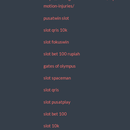
motion-injuries/
pusatwin slot
slot qris 10k
slot fokuswin
slot bet 100 rupiah
gates of olympus
slot spaceman
slot qris
slot pusatplay
slot bet 100
slot 10k