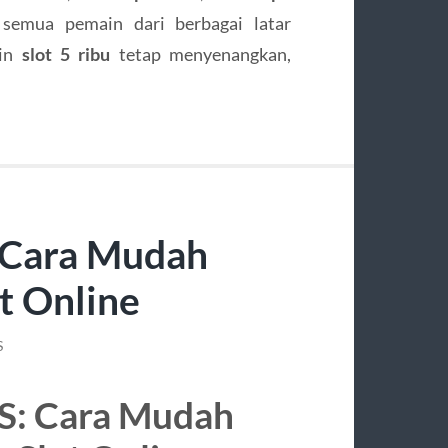
emua pemain dari berbagai latar
ain
slot 5 ribu
tetap menyenangkan,
 Cara Mudah
t Online
S
S: Cara Mudah