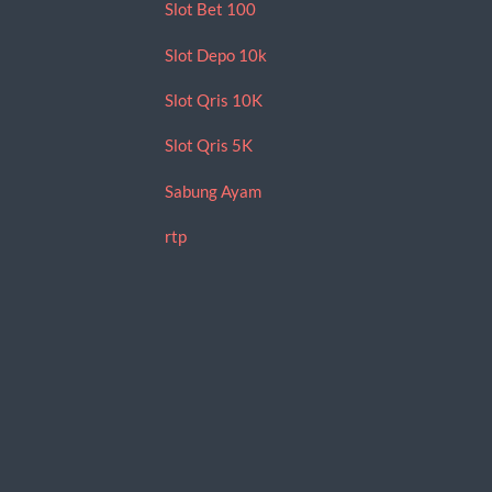
Slot Bet 100
Slot Depo 10k
Slot Qris 10K
Slot Qris 5K
Sabung Ayam
rtp