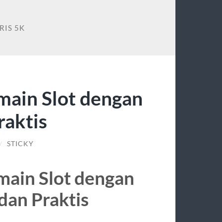
RIS 5K
rmain Slot dengan
raktis
/
STICKY
rmain Slot dengan
dan Praktis