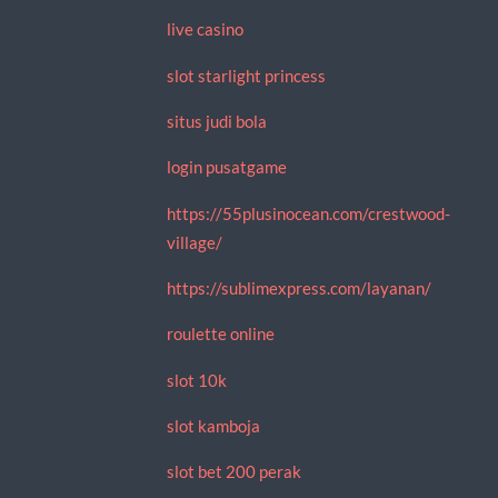
live casino
slot starlight princess
situs judi bola
login pusatgame
https://55plusinocean.com/crestwood-
village/
https://sublimexpress.com/layanan/
roulette online
slot 10k
slot kamboja
slot bet 200 perak