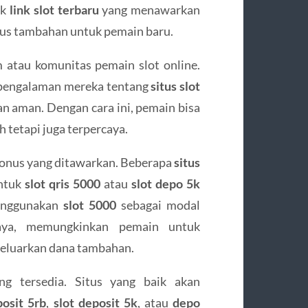
ak
link slot terbaru
yang menawarkan
us tambahan untuk pemain baru.
um atau komunitas pemain slot online.
pengalaman mereka tentang
situs slot
 aman. Dengan cara ini, pemain bisa
tetapi juga terpercaya.
bonus yang ditawarkan. Beberapa
situs
ntuk
slot qris 5000
atau
slot depo 5k
enggunakan
slot 5000
sebagai modal
caya, memungkinkan pemain untuk
eluarkan dana tambahan.
ang tersedia. Situs yang baik akan
posit 5rb
,
slot deposit 5k
, atau
depo