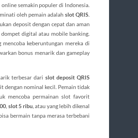
 online semakin populer di Indonesia.
minati oleh pemain adalah
slot QRIS
.
ukan deposit dengan cepat dan aman
dompet digital atau mobile banking.
g mencoba keberuntungan mereka di
arkan bonus menarik dan gameplay
arik terbesar dari
slot deposit QRIS
 dengan nominal kecil. Pemain tidak
tuk mencoba permainan slot favorit
000
,
slot 5 ribu
, atau yang lebih dikenal
bisa bermain tanpa merasa terbebani