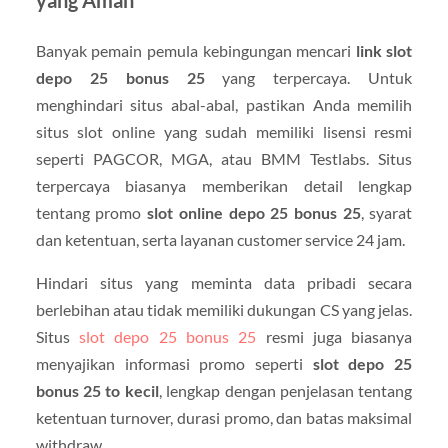
yang Aman
Banyak pemain pemula kebingungan mencari
link slot
depo 25 bonus 25
yang terpercaya. Untuk
menghindari situs abal-abal, pastikan Anda memilih
situs slot online yang sudah memiliki lisensi resmi
seperti PAGCOR, MGA, atau BMM Testlabs. Situs
terpercaya biasanya memberikan detail lengkap
tentang promo
slot online depo 25 bonus 25
, syarat
dan ketentuan, serta layanan customer service 24 jam.
Hindari situs yang meminta data pribadi secara
berlebihan atau tidak memiliki dukungan CS yang jelas.
Situs
slot depo 25 bonus 25
resmi juga biasanya
menyajikan informasi promo seperti
slot depo 25
bonus 25 to kecil
, lengkap dengan penjelasan tentang
ketentuan turnover, durasi promo, dan batas maksimal
withdraw.