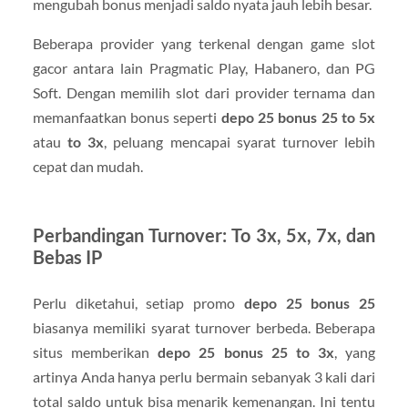
mengubah bonus menjadi saldo nyata jauh lebih besar.
Beberapa provider yang terkenal dengan game slot
gacor antara lain Pragmatic Play, Habanero, dan PG
Soft. Dengan memilih slot dari provider ternama dan
memanfaatkan bonus seperti
depo 25 bonus 25 to 5x
atau
to 3x
, peluang mencapai syarat turnover lebih
cepat dan mudah.
Perbandingan Turnover: To 3x, 5x, 7x, dan
Bebas IP
Perlu diketahui, setiap promo
depo 25 bonus 25
biasanya memiliki syarat turnover berbeda. Beberapa
situs memberikan
depo 25 bonus 25 to 3x
, yang
artinya Anda hanya perlu bermain sebanyak 3 kali dari
total saldo untuk bisa menarik kemenangan. Ini tentu