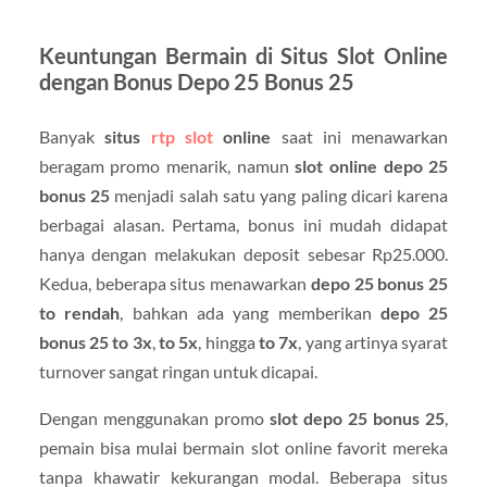
Keuntungan Bermain di Situs Slot Online
dengan Bonus Depo 25 Bonus 25
Banyak
situs
rtp slot
online
saat ini menawarkan
beragam promo menarik, namun
slot online depo 25
bonus 25
menjadi salah satu yang paling dicari karena
berbagai alasan. Pertama, bonus ini mudah didapat
hanya dengan melakukan deposit sebesar Rp25.000.
Kedua, beberapa situs menawarkan
depo 25 bonus 25
to rendah
, bahkan ada yang memberikan
depo 25
bonus 25 to 3x
,
to 5x
, hingga
to 7x
, yang artinya syarat
turnover sangat ringan untuk dicapai.
Dengan menggunakan promo
slot depo 25 bonus 25
,
pemain bisa mulai bermain slot online favorit mereka
tanpa khawatir kekurangan modal. Beberapa situs