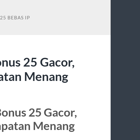
25 BEBAS IP
onus 25 Gacor,
atan Menang
Bonus 25 Gacor,
mpatan Menang