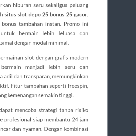
rkan hiburan seru sekaligus peluang
ah
situs slot depo 25 bonus 25 gacor
,
bonus tambahan instan. Promo ini
ntuk bermain lebih leluasa dan
simal dengan modal minimal.
ermainan slot dengan grafis modern
bermain menjadi lebih seru dan
ra adil dan transparan, memungkinkan
tif. Fitur tambahan seperti freespin,
uang kemenangan semakin tinggi.
apat mencoba strategi tanpa risiko
ice profesional siap membantu 24 jam
ancar dan nyaman. Dengan kombinasi