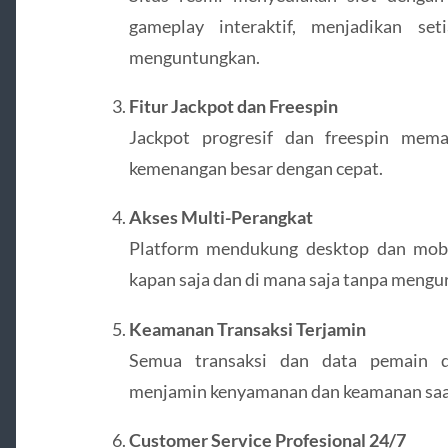
gameplay interaktif, menjadikan se
menguntungkan.
Fitur Jackpot dan Freespin
Jackpot progresif dan freespin mem
kemenangan besar dengan cepat.
Akses Multi-Perangkat
Platform mendukung desktop dan mobi
kapan saja dan di mana saja tanpa mengura
Keamanan Transaksi Terjamin
Semua transaksi dan data pemain di
menjamin kenyamanan dan keamanan saa
Customer Service Profesional 24/7