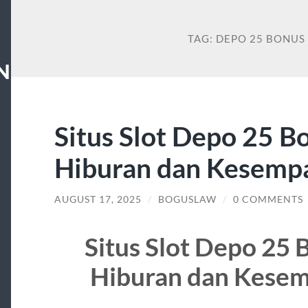
TAG:
DEPO 25 BONUS 
N.COM
Situs Slot Depo 25 B
Hiburan dan Kesemp
AUGUST 17, 2025
/
BOGUSLAW
/
0 COMMENTS
Situs Slot Depo 25 
Hiburan dan Kese