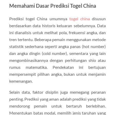
Memahami Dasar Prediksi Togel China
Prediksi togel China umumnya
togel china
disusun
berdasarkan data historis keluaran sebelumnya. Data
ini dianalisis untuk melihat pola, frekuensi angka, dan
tren tertentu. Beberapa pemain menggunakan metode
statistik sederhana seperti angka panas (hot number)
dan angka dingin (cold number), sementara yang lain
mengombinasikannya dengan perhitungan shio atau
rumus matematika. Pendekatan ini bertujuan
mempersempit pilihan angka, bukan untuk menjamin
kemenangan.
Selain data, faktor disiplin juga memegang peranan
penting. Prediksi yang aman adalah prediksi yang tidak
mendorong pemain untuk bertaruh berlebihan.
Menentukan batas modal, memilih jenis taruhan yang