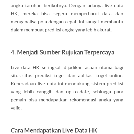
angka taruhan berikutnya. Dengan adanya live data
HK, mereka bisa segera memperbarui data dan
menganalisa pola dengan cepat. Ini sangat membantu
dalam membuat prediksi angka yang lebih akurat.
4. Menjadi Sumber Rujukan Terpercaya
Live data HK seringkali dijadikan acuan utama bagi
situs-situs prediksi togel dan aplikasi togel online.
Keberadaan live data ini mendukung sistem prediksi
yang lebih canggih dan up-to-date, sehingga para
pemain bisa mendapatkan rekomendasi angka yang
valid.
Cara Mendapatkan Live Data HK