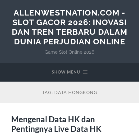
ALLENWESTNATION.COM -
SLOT GACOR 2026: INOVASI
DAN TREN TERBARU DALAM
DUNIA PERJUDIAN ONLINE
Game Slot Online 2026
SHOW MENU
TAG:
DATA HONGKONG
Mengenal Data HK dan
Pentingnya Live Data HK