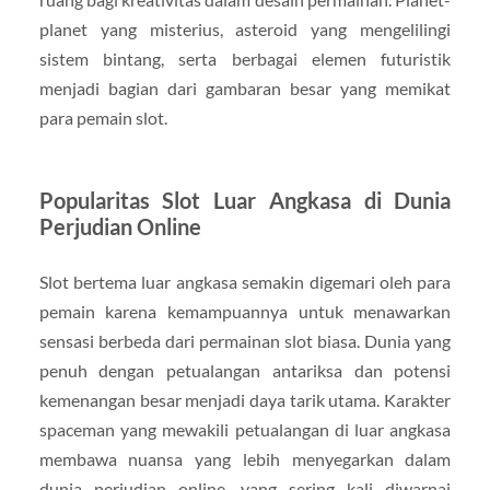
planet yang misterius, asteroid yang mengelilingi
sistem bintang, serta berbagai elemen futuristik
menjadi bagian dari gambaran besar yang memikat
para pemain slot.
Popularitas Slot Luar Angkasa di Dunia
Perjudian Online
Slot bertema luar angkasa semakin digemari oleh para
pemain karena kemampuannya untuk menawarkan
sensasi berbeda dari permainan slot biasa. Dunia yang
penuh dengan petualangan antariksa dan potensi
kemenangan besar menjadi daya tarik utama. Karakter
spaceman yang mewakili petualangan di luar angkasa
membawa nuansa yang lebih menyegarkan dalam
dunia perjudian online, yang sering kali diwarnai