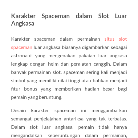
Karakter Spaceman dalam Slot Luar
Angkasa
Karakter spaceman dalam permainan
situs slot
spaceman
luar angkasa biasanya digambarkan sebagai
astronaut yang mengenakan pakaian luar angkasa
lengkap dengan helm dan peralatan canggih. Dalam
banyak permainan slot, spaceman sering kali menjadi
simbol yang memiliki nilai tinggi atau bahkan menjadi
fitur bonus yang memberikan hadiah besar bagi
pemain yang beruntung.
Desain karakter spaceman ini menggambarkan
semangat penjelajahan antariksa yang tak terbatas.
Dalam slot luar angkasa, pemain tidak hanya
mengandalkan keberuntungan dalam permainan,