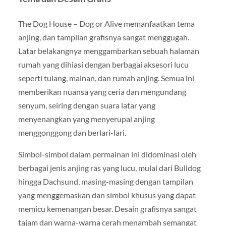
The Dog House – Dog or Alive memanfaatkan tema
anjing, dan tampilan grafisnya sangat menggugah.
Latar belakangnya menggambarkan sebuah halaman
rumah yang dihiasi dengan berbagai aksesori lucu
seperti tulang, mainan, dan rumah anjing. Semua ini
memberikan nuansa yang ceria dan mengundang
senyum, seiring dengan suara latar yang
menyenangkan yang menyerupai anjing
menggonggong dan berlari-lari.
Simbol-simbol dalam permainan ini didominasi oleh
berbagai jenis anjing ras yang lucu, mulai dari Bulldog
hingga Dachsund, masing-masing dengan tampilan
yang menggemaskan dan simbol khusus yang dapat
memicu kemenangan besar. Desain grafisnya sangat
tajam dan warna-warna cerah menambah semangat